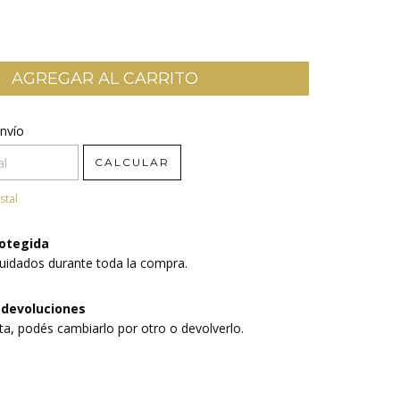
CP:
nvío
CAMBIAR CP
CALCULAR
stal
otegida
uidados durante toda la compra.
 devoluciones
sta, podés cambiarlo por otro o devolverlo.