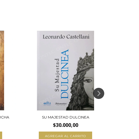
LUCHA
SU MAJESTAD DULCINEA
IDEO
CON
$30.000,00