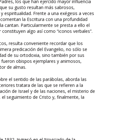
Padres, los que han ejercido mayor influencia
s que su gusto resultan más sabrosos,
y espiritualidad. Frente a una exégesis a veces
o comentan la Escritura con una profundidad
a cantan. Particularmente se presta a ello el
r constituyen algo así como “iconos verbales”.
ticos, resulta conveniente recordar que los
rimera predicación del Evangelio, no sólo se
idad de su ortodoxia, sino también por sus
s fueron obispos ejemplares y animosos,
stor de almas.
bre el sentido de las parábolas, aborda las
eriores tratara de las que se refieren a la
cación de Israel y de las naciones, el misterio de
, el seguimiento de Cristo y, finalmente, la
e 1932. Ingresó en el Noviciado de la