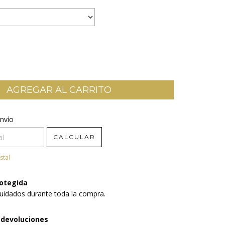
CP:
nvío
CAMBIAR CP
CALCULAR
stal
otegida
uidados durante toda la compra.
 devoluciones