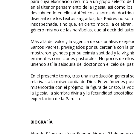
para cuya elucidación recurrió a un grupo selecto de 
en el ulterior pensamiento de la Iglesia, así como lo
descubriendo en ellos Auténticos tesoros de doctrina 
disecante de los textos sagrados, los Padres no sól
insospechada, sino que, en cierto modo, la celebran, l
género mismo de las parábolas, que al decir del auto
Más allá del valor y la vigencia de sus análisis exegé
Santos Padres, privilegiados por su cercanía con la p
mostraron grandes por su eximia santidad y la virgin
eminentes condiciones pastorales. No pocos de ello
uniendo así la sabiduría del doctor con el celo del pa
En el presente tomo, tras una introducción general so
relativas a la misericordia de Dios. En volúmenes post
misericordia con el prójimo, la figura de Cristo, la vo
la Iglesia, la siembra divina y la fecundidad apostólica
expectación de la Parusía.
BIOGRAFÍA
Alfredo Sáenz nació en Buenos Aires el 21 de enero d