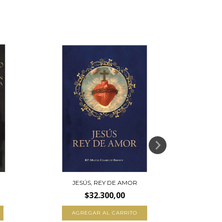
JESÚS, REY DE AMOR
LA VIDA E
$32.300,00