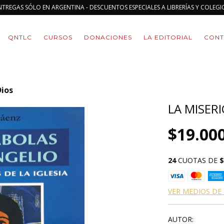
NTREGAS SÓLO EN ARGENTINA - DESCUENTOS ESPECIALES A LIBRERÍAS Y COLEGI
QNTLC
CURSOS
DONACIONES
LA EDITORIAL
CONT
Dios
LA MISER
$19.00
24
CUOTAS DE
$
VER MEDIOS DE
AUTOR: